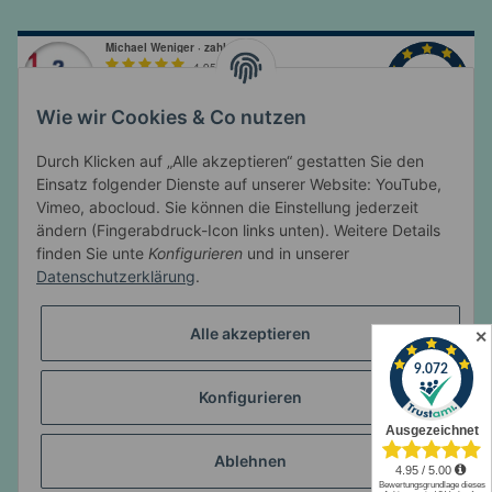
Wie wir Cookies & Co nutzen
Durch Klicken auf „Alle akzeptieren“ gestatten Sie den
Einsatz folgender Dienste auf unserer Website: YouTube,
Vimeo, abocloud. Sie können die Einstellung jederzeit
ändern (Fingerabdruck-Icon links unten). Weitere Details
Informationen
finden Sie unte
Konfigurieren
und in unserer
Datenschutzerklärung
.
Gesetzliche Informationen
Alle akzeptieren
✕
Konfigurieren
* Alle Preise inkl. gesetzlicher USt., zzgl.
Versand
© Michael Weniger
Hier verwendete Produktbezeichnungen, Logos und
Ablehnen
Abbildungen sind Eigentum des jeweiligen Herstellers oder Besitzers und