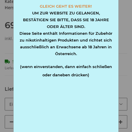
Kategorie:
Filter
GLEICH GEHT ES WEITER!
Hersteller:
Dubi
UM ZUR WEBSITE ZU GELANGEN,
BESTÄTIGEN SIE BITTE, DASS SIE 18 JAHRE
69,00 €
ODER ÄLTER SIND.
Diese Seite enthält Informationen für Zubehör
inkl. 20% USt. ,
Versandkostenfreie Lieferung
(AT frei)
zu nikotinhaltigen Produkten und richtet sich
ausschließlich an Erwachsene ab 18 Jahren in
Österreich.
Sofort verfügbar
(wenn einverstanden, dann einfach schließen
Lieferzeit:
1 - 3 Werktage
(AT - Ausland abweichend)
oder daneben drücken)
Lieferinterval
Stk