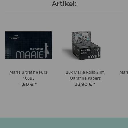
Artikel:
Marie ultrafine kurz
20x Marie Rolls Slim
Mari
100BL
Ultrafine Papers
1,60 €
*
33,90 €
*