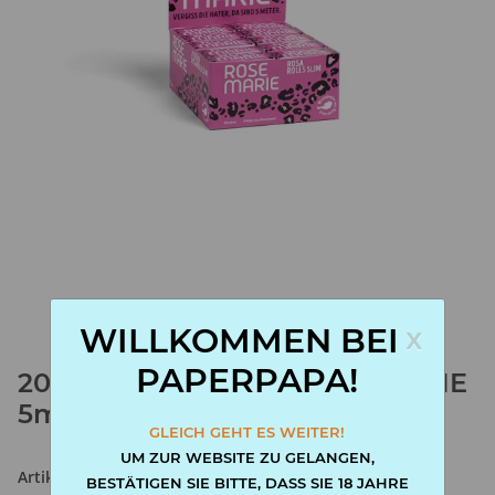
x
WILLKOMMEN BEI
PAPERPAPA!
20x Marie Rolls Slim ROSEMARIE
5m
GLEICH GEHT ES WEITER!
UM ZUR WEBSITE ZU GELANGEN,
Artikelnummer:
20x42471448
BESTÄTIGEN SIE BITTE, DASS SIE 18 JAHRE