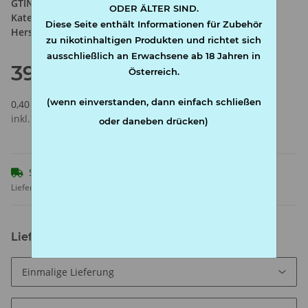
GTIN:
4002604904384
ODER ÄLTER SIND.
Kategorie:
Papier
Diese Seite enthält Informationen für Zubehör
Hersteller:
Marie
zu nikotinhaltigen Produkten und richtet sich
ausschließlich an Erwachsene ab 18 Jahren in
39,90 €
Österreich.
(wenn einverstanden, dann einfach schließen
0,40 € pro 1 m
inkl. 20% USt. ,
Versandkostenfreie Lieferung
(AT frei)
oder daneben drücken)
Sofort verfügbar
Lieferzeit:
1 - 3 Werktage
(AT - Ausland abweichend)
Lieferinterval