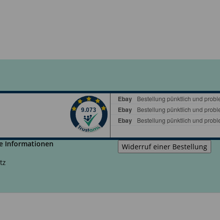
e Informationen
tz
m