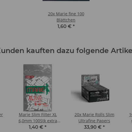
20x
Marie fine 100
Blättchen
1,60 €
*
unden kauften dazu folgende Artike
er
Marie Slim Filter XL
20x Marie Rolls Slim
1
6,0mm 100Stk extra
Ultrafine Papers
lang 19mm
1,40 €
*
33,90 €
*