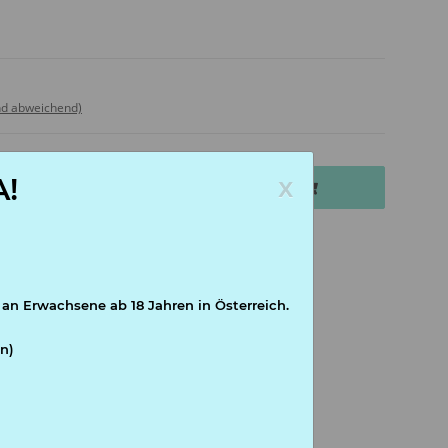
nd abweichend)
x
!
In den Warenkorb
tk
 an Erwachsene ab 18 Jahren in Österreich.
n)