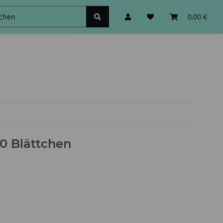
schinen
Zubehör&Sonstiges
0,00 €
00 Blättchen