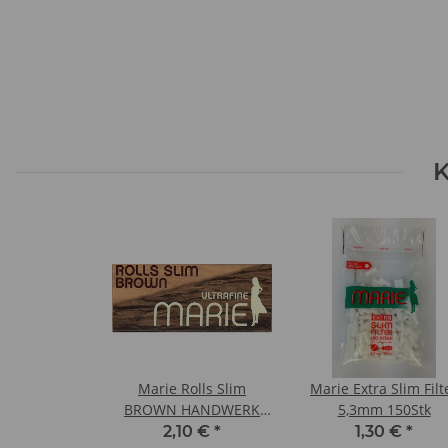
K
Marie Rolls Slim
Marie Extra Slim Filt
BROWN HANDWERK
5,3mm 150Stk
5m
2,10 €
*
1,30 €
*