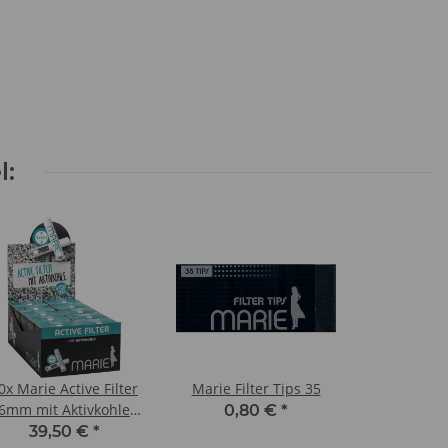
l:
0x Marie Active Filter
Marie Filter Tips 35
6mm mit Aktivkohle
0,80 €
*
(ohne Überkarton)
39,50 €
*