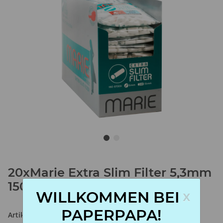
20xMarie Extra Slim Filter 5,3mm
150Stk
x
WILLKOMMEN BEI
PAPERPAPA!
Artikelnummer:
20x4002604431835