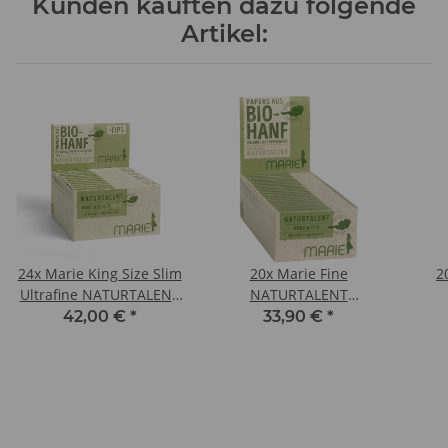
Kunden kauften dazu folgende
Artikel:
24x Marie King Size Slim
20x Marie Fine
2
Ultrafine NATURTALENT
NATURTALENT
34 Blättchen + 34 Filter
Kurz&Fein 100 Blättchen
42,00 €
*
33,90 €
*
Tips