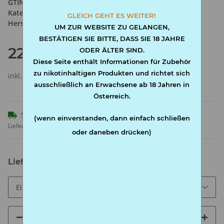
GTIN:
4002604441834
Kategorie:
Filter
GLEICH GEHT ES WEITER!
Hersteller:
Marie
UM ZUR WEBSITE ZU GELANGEN,
BESTÄTIGEN SIE BITTE, DASS SIE 18 JAHRE
22,90 €
ODER ÄLTER SIND.
Diese Seite enthält Informationen für Zubehör
zu nikotinhaltigen Produkten und richtet sich
inkl. 20% USt. ,
Versandkostenfreie Lieferung
(AT frei)
ausschließlich an Erwachsene ab 18 Jahren in
Österreich.
Sofort verfügbar
(wenn einverstanden, dann einfach schließen
Lieferzeit:
1 - 3 Werktage
(AT - Ausland abweichend)
oder daneben drücken)
Lieferinterval
BOX