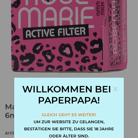
x
WILLKOMMEN BEI
PAPERPAPA!
Marie Active Filter ROSEMARIE
6mm mit Aktivkohle
GLEICH GEHT ES WEITER!
UM ZUR WEBSITE ZU GELANGEN,
BESTÄTIGEN SIE BITTE, DASS SIE 18 JAHRE
Artikelnummer:
4002604001038
ODER ÄLTER SIND.