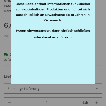
GTIN:
4002604001038
Diese Seite enthält Informationen für Zubehör
Kategorie:
Filter
zu nikotinhaltigen Produkten und richtet sich
Hersteller:
Marie
ausschließlich an Erwachsene ab 18 Jahren in
Österreich.
6,60 €
(wenn einverstanden, dann einfach schließen
inkl. 20% USt. , zzgl.
Versand
oder daneben drücken)
Sofort verfügbar
Lieferzeit:
1 - 3 Werktage
(AT - Ausland abweichend)
Lieferinterval
Stk