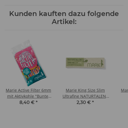
Kunden kauften dazu folgende
Artikel:
Marie Active Filter 6mm
Marie King Size Slim
Mar
mit Aktivkohle "Bunter
Ultrafine NATURTALENT
Haufen" 50 Stk
34 Blättchen + 34 Filter
8,40 €
*
2,30 €
*
Tips