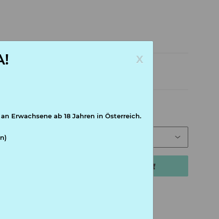
x
!
nd abweichend)
 an Erwachsene ab 18 Jahren in Österreich.
n)
In den Warenkorb
tk