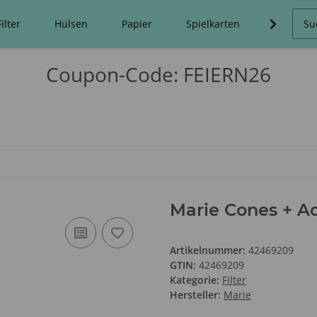
Filter
Hülsen
Papier
Spielkarten
Stopfma
Coupon-Code: FEIERN26
Marie Cones + Act
Artikelnummer:
42469209
GTIN:
42469209
Kategorie:
Filter
Hersteller:
Marie