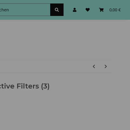
schinen
Zubehör&Sonstiges
0,00 €
ive Filters (3)