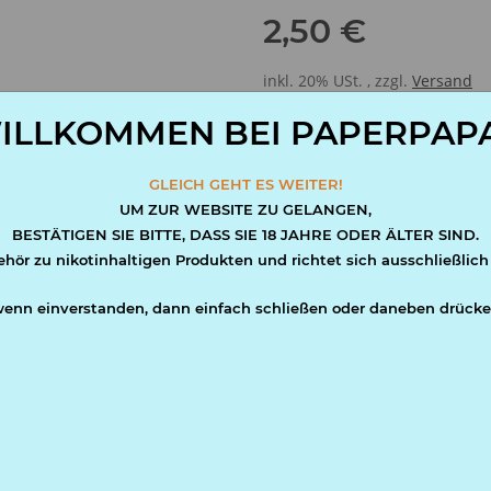
2,50 €
inkl. 20% USt. , zzgl.
Versand
ILLKOMMEN BEI PAPERPAPA
Sofort verfügbar
Lieferzeit:
1 - 3 Werktage
(AT - Ausla
GLEICH GEHT ES WEITER!
UM ZUR WEBSITE ZU GELANGEN,
BESTÄTIGEN SIE BITTE, DASS SIE 18 JAHRE ODER ÄLTER SIND.
Lieferinterval
ehör zu nikotinhaltigen Produkten und richtet sich ausschließlich
wenn einverstanden, dann einfach schließen oder daneben drücke
S