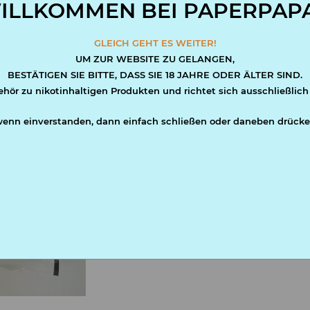
ILLKOMMEN BEI PAPERPAPA
1,80 €
GLEICH GEHT ES WEITER!
inkl. 20% USt. , zzgl.
Versand
UM ZUR WEBSITE ZU GELANGEN,
BESTÄTIGEN SIE BITTE, DASS SIE 18 JAHRE ODER ÄLTER SIND.
ehör zu nikotinhaltigen Produkten und richtet sich ausschließlich
Sofort verfügbar
Lieferzeit:
1 - 3 Werktage
(AT - Ausla
wenn einverstanden, dann einfach schließen oder daneben drücke
Lieferinterval
S