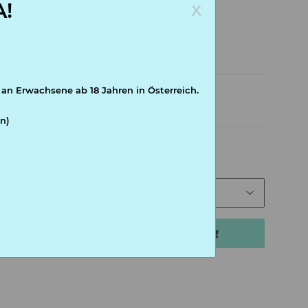
x
!
 an Erwachsene ab 18 Jahren in Österreich.
nd abweichend)
n)
In den Warenkorb
tk