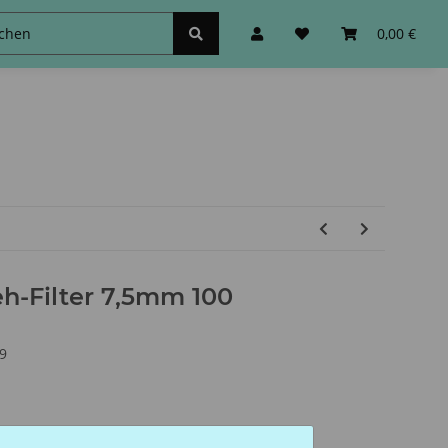
schinen
Zubehör&Sonstiges
0,00 €
h-Filter 7,5mm 100
9