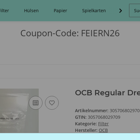
Filter
Hülsen
Papier
Spielkarten
Stopfma
Coupon-Code: FEIERN26
OCB Regular Dre
Artikelnummer:
305706802970
GTIN:
3057068029709
Kategorie:
Filter
Hersteller:
OCB