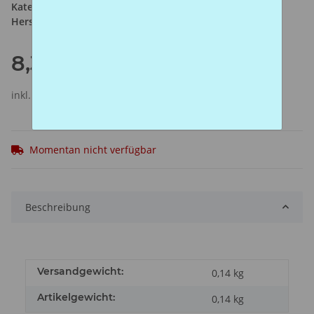
Kategorie:
Stopfmaschinen
Hersteller:
Winston
8,30 €
inkl. 20% USt. , zzgl.
Versand
Momentan nicht verfügbar
Beschreibung
Versandgewicht:
0,14 kg
Artikelgewicht:
0,14
kg