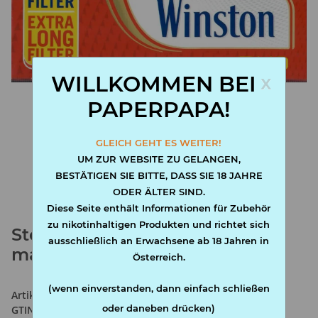
x
WILLKOMMEN BEI
PAPERPAPA!
GLEICH GEHT ES WEITER!
UM ZUR WEBSITE ZU GELANGEN,
BESTÄTIGEN SIE BITTE, DASS SIE 18 JAHRE
ODER ÄLTER SIND.
Diese Seite enthält Informationen für Zubehör
zu nikotinhaltigen Produkten und richtet sich
Stopfmaschine Winston easy
ausschließlich an Erwachsene ab 18 Jahren in
maker DUO
Österreich.
(wenn einverstanden, dann einfach schließen
Artikelnummer:
5411808030352
oder daneben drücken)
GTIN:
9008100199175