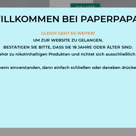
AUF LAGER
ILLKOMMEN BEI PAPERPAPA
GLEICH GEHT ES WEITER!
UM ZUR WEBSITE ZU GELANGEN,
BESTÄTIGEN SIE BITTE, DASS SIE 18 JAHRE ODER ÄLTER SIND.
ehör zu nikotinhaltigen Produkten und richtet sich ausschließlich
wenn einverstanden, dann einfach schließen oder daneben drücke
nn Aufdruck 6 oz
Rapid Flachmann Gravur 6 oz
17,50 €
*