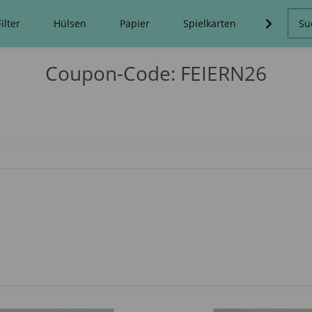
Filter
Hülsen
Papier
Spielkarten
Stopfma
Coupon-Code: FEIERN26