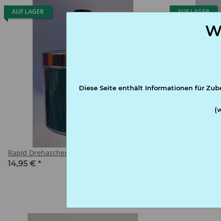
AUF LAGER
AUF LAGER
W
Diese Seite enthält Informationen für Zub
(
Rapid Drehascher
Rapid Flachma
14,95 €
*
17,50 €
*