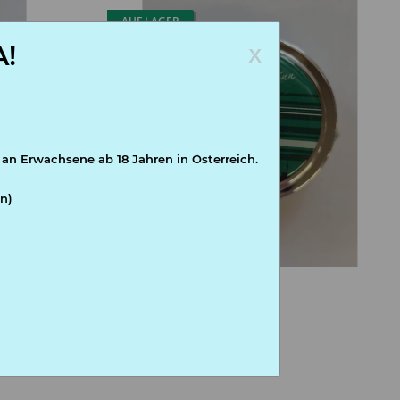
AUF LAGER
x
!
 an Erwachsene ab 18 Jahren in Österreich.
n)
SK Rapid Pillendose Skyline
9,95 €
*