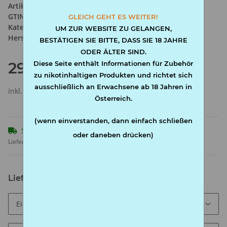
Artikelnummer:
25x42235484
GTIN:
4002604571838
GLEICH GEHT ES WEITER!
Kategorie:
Papier
UM ZUR WEBSITE ZU GELANGEN,
Hersteller:
Marie
BESTÄTIGEN SIE BITTE, DASS SIE 18 JAHRE
ODER ÄLTER SIND.
29,90 €
Diese Seite enthält Informationen für Zubehör
zu nikotinhaltigen Produkten und richtet sich
ausschließlich an Erwachsene ab 18 Jahren in
inkl. 20% USt. ,
Versandkostenfreie Lieferung
(AT frei)
Österreich.
(wenn einverstanden, dann einfach schließen
Sofort verfügbar
oder daneben drücken)
Lieferzeit:
1 - 3 Werktage
(AT - Ausland abweichend)
Lieferinterval