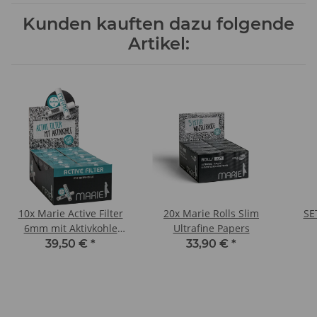
Kunden kauften dazu folgende
Artikel:
10x Marie Active Filter
20x Marie Rolls Slim
SE
6mm mit Aktivkohle
Ultrafine Papers
(ohne Überkarton)
Akt
39,50 €
*
33,90 €
*
King
Mari