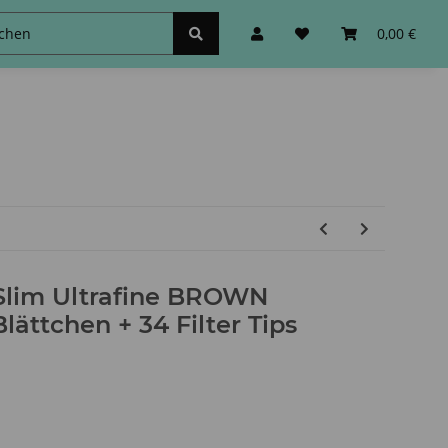
schinen
Zubehör&Sonstiges
0,00 €
 Slim Ultrafine BROWN
ttchen + 34 Filter Tips