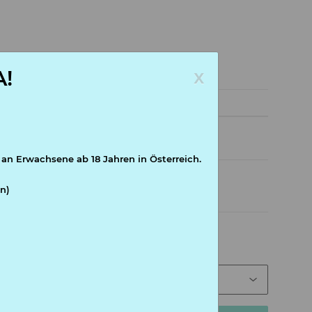
x
!
preis / Stk
€
*
 an Erwachsene ab 18 Jahren in Österreich.
n)
nd abweichend)