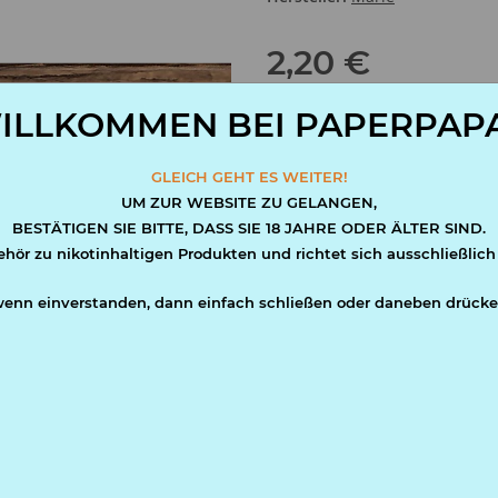
2,20 €
inkl. 20% USt. , zzgl.
Versand
ILLKOMMEN BEI PAPERPAPA
ab
Stück
GLEICH GEHT ES WEITER!
UM ZUR WEBSITE ZU GELANGEN,
10
1,80 
BESTÄTIGEN SIE BITTE, DASS SIE 18 JAHRE ODER ÄLTER SIND.
ehör zu nikotinhaltigen Produkten und richtet sich ausschließlich
Sofort verfügbar
wenn einverstanden, dann einfach schließen oder daneben drücke
Lieferzeit:
1 - 3 Werktage
(AT - Ausla
Lieferinterval