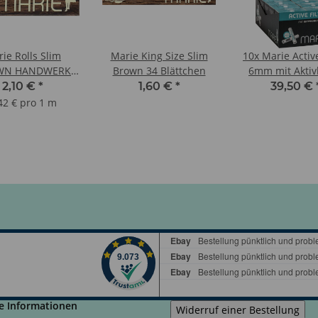
ie Rolls Slim
Marie King Size Slim
10x Marie Active
WN HANDWERK
Brown 34 Blättchen
6mm mit Aktiv
5m
(ohne Überka
2,10 €
*
1,60 €
*
39,50 €
42 € pro 1 m
e Informationen