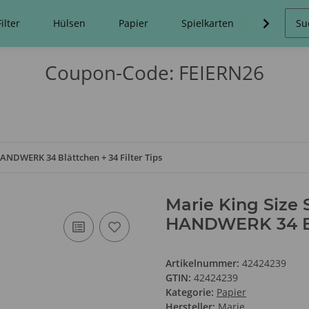
Filter
Hülsen
Papier
Spielkarten
Stopfma
Coupon-Code: FEIERN26
ANDWERK 34 Blättchen + 34 Filter Tips
Marie King Size
HANDWERK 34 Blä
Artikelnummer:
42424239
GTIN:
42424239
Kategorie:
Papier
Hersteller:
Marie