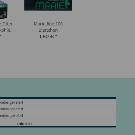
 Filter
Marie fine 100
kohle
Blättchen
rton)
*
1,60 €
*