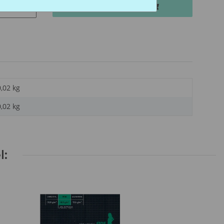
In den Warenkorb
tk
0,02 kg
0,02
kg
l: