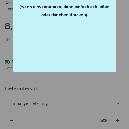
Kategorie:
Filter
(wenn einverstanden, dann einfach schließen
Hersteller:
Marie
oder daneben drücken)
8,20 €
inkl. 20% USt. , zzgl.
Versand
Sofort verfügbar
Lieferzeit:
1 - 3 Werktage
(AT - Ausland abweichend)
Lieferinterval
Stk