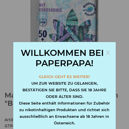
x
WILLKOMMEN BEI
PAPERPAPA!
GLEICH GEHT ES WEITER!
UM ZUR WEBSITE ZU GELANGEN,
BESTÄTIGEN SIE BITTE, DASS SIE 18 JAHRE
Marie Active Filter ProCell 6mm
ODER ÄLTER SIND.
"Bunter Blunter" 50+10 Stk
Diese Seite enthält Informationen für Zubehör
zu nikotinhaltigen Produkten und richtet sich
ausschließlich an Erwachsene ab 18 Jahren in
Artikelnummer:
4002604005487
Österreich.
GTIN:
4002604005487