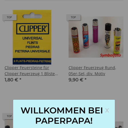
TOP
TOP
Clipper Feuersteine für
Clipper Feuerzeug Rund,
Clipper Feuerzeug 1 Blister
05er-Set, div. Motiv
je 9 Seine
1,80 €
*
9,90 €
*
x
WILLKOMMEN BEI
TOP
TOP
PAPERPAPA!