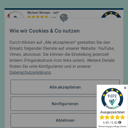
Wie wir Cookies & Co nutzen
Durch Klicken auf „Alle akzeptieren“ gestatten Sie den
Einsatz folgender Dienste auf unserer Website: YouTube,
Vimeo, abocloud. Sie können die Einstellung jederzeit
ändern (Fingerabdruck-Icon links unten). Weitere Details
Informationen
finden Sie unte
Konfigurieren
und in unserer
Datenschutzerklärung
.
Gesetzliche Informationen
Alle akzeptieren
✕
Konfigurieren
* Alle Preise inkl. gesetzlicher USt., zzgl.
Versand
© Michael Weniger
Hier verwendete Produktbezeichnungen, Logos und
Ablehnen
Abbildungen sind Eigentum des jeweiligen Herstellers oder Besitzers und