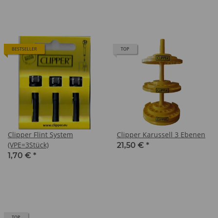
BESTSELLER
TOP
Clipper Flint System
Clipper Karussell 3 Ebenen
(VPE=3Stück)
21,50 €
*
1,70 €
*
TOP