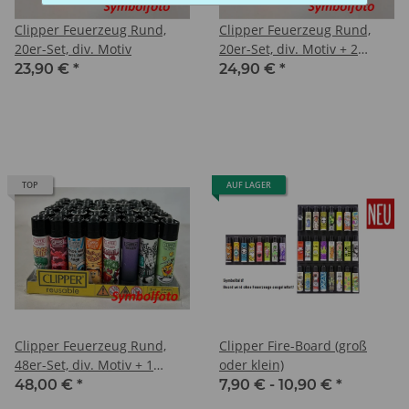
Clipper Feuerzeug Rund,
Clipper Feuerzeug Rund,
20er-Set, div. Motiv
20er-Set, div. Motiv + 2
Micro-Clipper
23,90 €
*
24,90 €
*
TOP
AUF LAGER
Clipper Feuerzeug Rund,
Clipper Fire-Board (groß
48er-Set, div. Motiv + 1
oder klein)
Display
48,00 €
*
7,90 € -
10,90 €
*