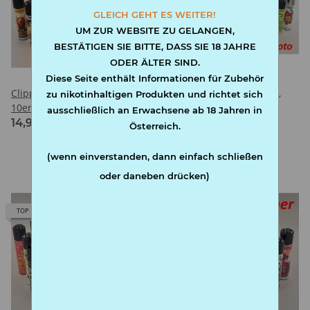
GLEICH GEHT ES WEITER!
UM ZUR WEBSITE ZU GELANGEN,
BESTÄTIGEN SIE BITTE, DASS SIE 18 JAHRE
ODER ÄLTER SIND.
Diese Seite enthält Informationen für Zubehör
Clipper Feuerzeug Rund,
Clipper Feuerzeug Rund,
zu nikotinhaltigen Produkten und richtet sich
10er-Set, div. Motiv
15er-Set, div. Motiv
ausschließlich an Erwachsene ab 18 Jahren in
14,90 €
*
19,90 €
*
Österreich.
(wenn einverstanden, dann einfach schließen
oder daneben drücken)
TOP
TOP