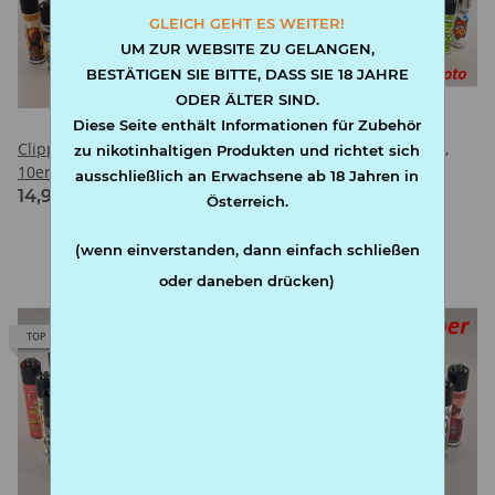
GLEICH GEHT ES WEITER!
UM ZUR WEBSITE ZU GELANGEN,
BESTÄTIGEN SIE BITTE, DASS SIE 18 JAHRE
ODER ÄLTER SIND.
Diese Seite enthält Informationen für Zubehör
Clipper Feuerzeug Rund,
Clipper Feuerzeug Rund,
zu nikotinhaltigen Produkten und richtet sich
10er-Set, div. Motiv
15er-Set, div. Motiv
ausschließlich an Erwachsene ab 18 Jahren in
14,90 €
*
19,90 €
*
Österreich.
(wenn einverstanden, dann einfach schließen
oder daneben drücken)
TOP
TOP