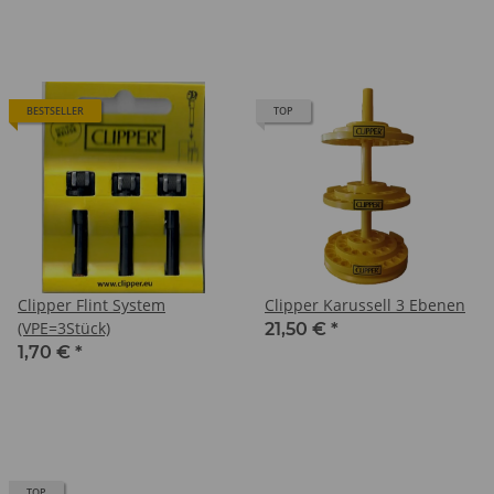
BESTSELLER
TOP
Clipper Flint System
Clipper Karussell 3 Ebenen
(VPE=3Stück)
21,50 €
*
1,70 €
*
TOP