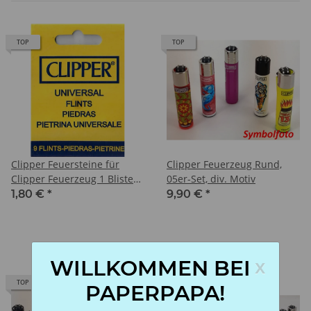
TOP
TOP
Clipper Feuersteine für
Clipper Feuerzeug Rund,
Clipper Feuerzeug 1 Blister
05er-Set, div. Motiv
je 9 Seine
1,80 €
*
9,90 €
*
x
WILLKOMMEN BEI
TOP
TOP
PAPERPAPA!