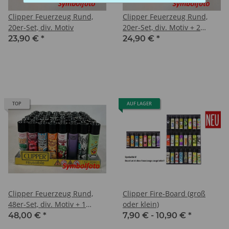
Clipper Feuerzeug Rund,
Clipper Feuerzeug Rund,
20er-Set, div. Motiv
20er-Set, div. Motiv + 2
Micro-Clipper
23,90 €
*
24,90 €
*
TOP
AUF LAGER
Clipper Feuerzeug Rund,
Clipper Fire-Board (groß
48er-Set, div. Motiv + 1
oder klein)
Display
48,00 €
*
7,90 € -
10,90 €
*