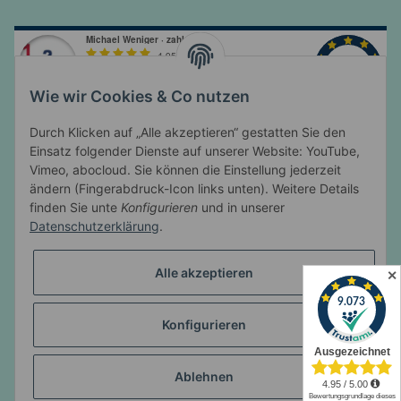
Wie wir Cookies & Co nutzen
Durch Klicken auf „Alle akzeptieren“ gestatten Sie den
Einsatz folgender Dienste auf unserer Website: YouTube,
Vimeo, abocloud. Sie können die Einstellung jederzeit
ändern (Fingerabdruck-Icon links unten). Weitere Details
Informationen
finden Sie unte
Konfigurieren
und in unserer
Datenschutzerklärung
.
Gesetzliche Informationen
Alle akzeptieren
✕
Konfigurieren
* Alle Preise inkl. gesetzlicher USt., zzgl.
Versand
© Michael Weniger
Hier verwendete Produktbezeichnungen, Logos und
Ablehnen
Abbildungen sind Eigentum des jeweiligen Herstellers oder Besitzers und