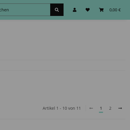
schinen
Zubehör&Sonstiges
0,00 €
Artikel 1 - 10 von 11
1
2