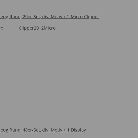
eug Rund, 20er-Set, div. Motiv + 2 Micro-Clipper
r:
Clipper20+2Micro
eug Rund, 48er-Set, div. Motiv + 1 Display