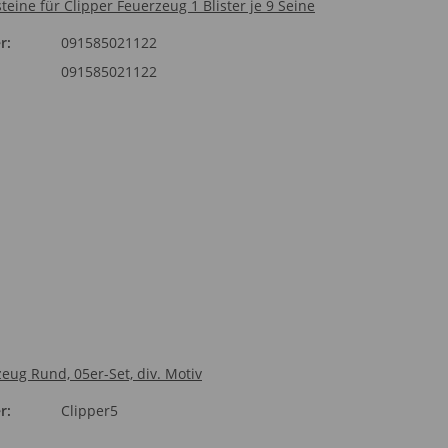
teine für Clipper Feuerzeug 1 Blister je 9 Seine
r:
091585021122
091585021122
eug Rund, 05er-Set, div. Motiv
r:
Clipper5