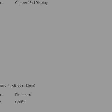
r:
Clipper48+1Display
oard (groß oder klein)
r:
Fireboard
Größe
:
Größe
Bitte wählen Sie eine Variat