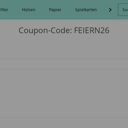
Filter
Hülsen
Papier
Spielkarten
Stopfma
Coupon-Code: FEIERN26