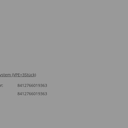
System (VPE=3Stück)
r:
8412766019363
8412766019363