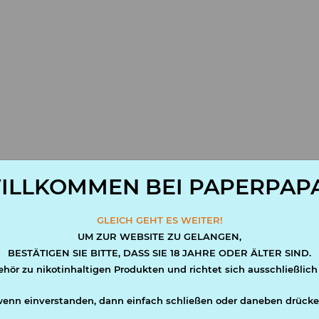
ILLKOMMEN BEI PAPERPAPA
eug Rund, 10er-Set, div. Motiv
GLEICH GEHT ES WEITER!
r:
Clipper10b
UM ZUR WEBSITE ZU GELANGEN,
BESTÄTIGEN SIE BITTE, DASS SIE 18 JAHRE ODER ÄLTER SIND.
ehör zu nikotinhaltigen Produkten und richtet sich ausschließlich
wenn einverstanden, dann einfach schließen oder daneben drücke